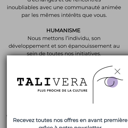
inoubliables avec une communauté animée
par les mêmes intérêts que vous.
HUMANISME
Nous mettons l’individu, son
développement et son épanouissement au
sein de toutes nos initiatives.
Nous faisons tout pour que nos expériences
vous émerveillent, vous inspirent, vous
ressourcent, vous permettent d’accéder au
meilleur de vous-même.
EXPERTISE
Nos
guides experts passionnés de Talivera vous do
Recevez toutes nos offres en avant première
clés et anecdotes pour décrypter les œuvres
grâce à notre newsletter