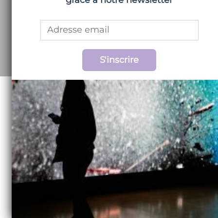
et les artistes.
L'équipe vous invite à livrer votre
interprétation et votre vision personnelle.
Chez Talivera, la culture vous appartient !
S'inscrire
INSPIRATION
La culture s’apprécie par sa richesse et son
éclectisme. Nous concevons une sélection
d’activités au cœur de l’actualité culturelle
autour de thématiques variées et
inspirantes : Artistes, Evasion, Mode &
Design, Art de vivre