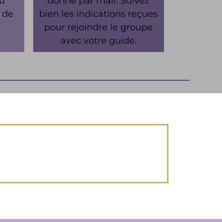
du
donné par mail. Suivez
 de
bien les indications reçues
pour rejoindre le groupe
avec votre guide.