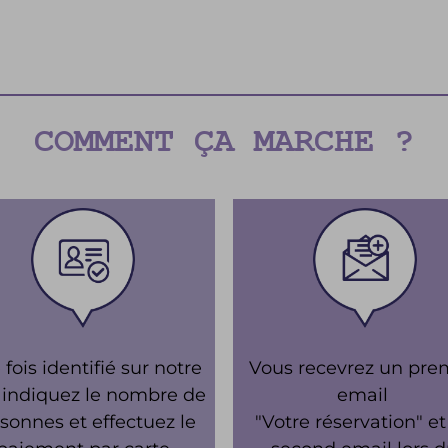
COMMENT ÇA MARCHE ?
fois identifié sur notre
Vous recevrez un pre
, indiquez le nombre de
email
sonnes et effectuez le
"Votre réservation" e