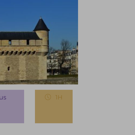
us
1H