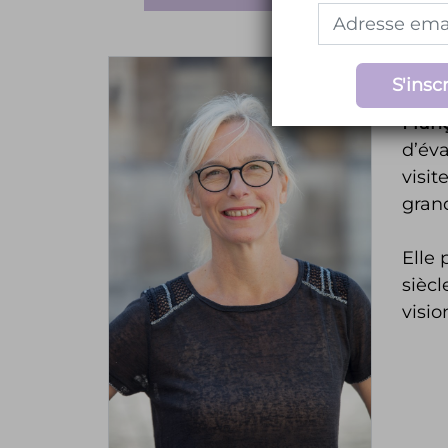
VO
S'inscr
Fran
d’éva
visit
grand
Elle
siècl
visio