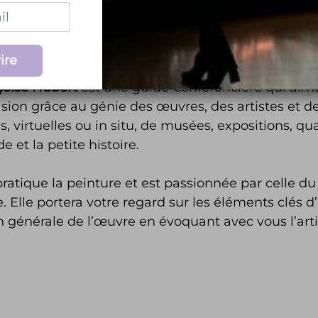
TRE GUIDE FRANÇOISE
ire
çoise Hubert
est une guide-conférencière qui aim
sion grâce au génie des œuvres, des artistes et d
es, virtuelles ou in situ, de musées, expositions, q
e et la petite histoire.
 pratique la peinture et est passionnée par cell
e. Elle portera votre regard sur les éléments clés
n générale de l’œuvre en évoquant avec vous l’ar