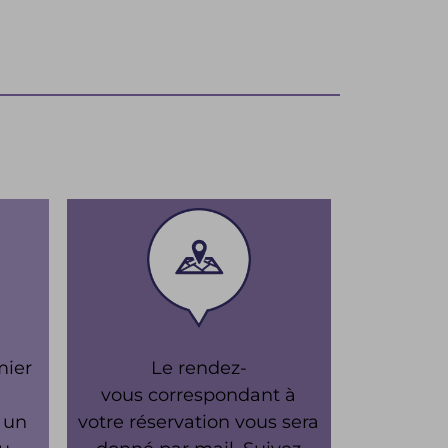
mier
Le rendez-
vous correspondant à
t un
votre réservation vous sera