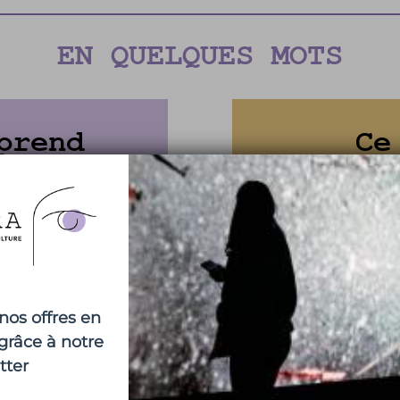
EN QUELQUES MOTS
prend
Ce
rience
vou
e
Un moment d'éva
s d'intérêts du
Une approche hi
Une initiation 
nos offres en
grâce à notre
nce
tter