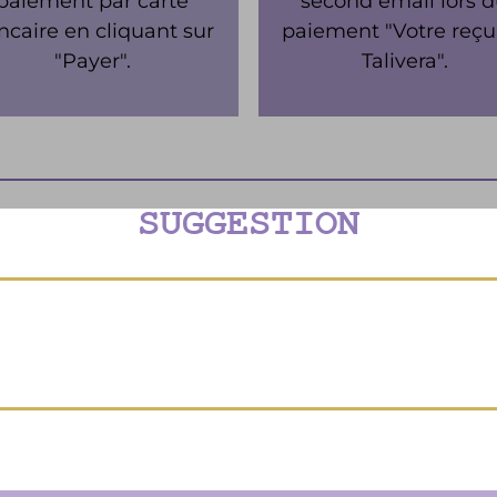
paiement par carte
second email lors 
ncaire en cliquant sur
paiement "Votre reçu
"Payer".
Talivera".
SUGGESTION