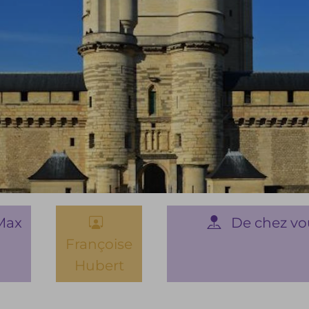
Max
De chez vo
Françoise
Hubert