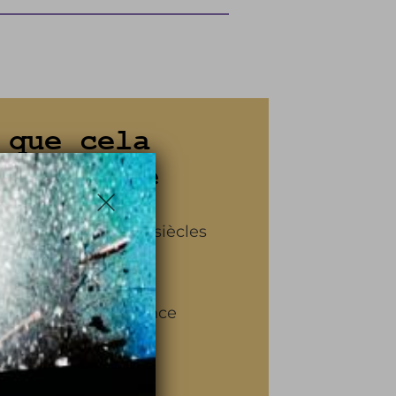
 que cela
s apporte
sion à travers les siècles
storique en ligne
aux châteaux de France