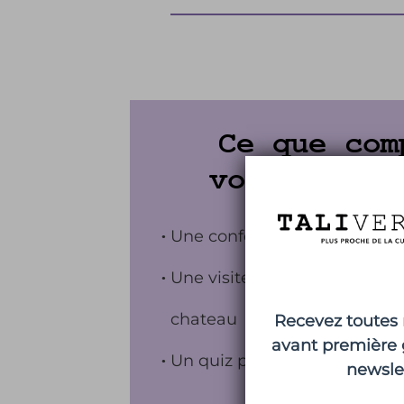
Ce que com
votre expé
Une conférence commenté
Une visite virtuelle des point
chateau
Recevez toutes 
avant première 
Un quiz pour cloturer la séa
newsle